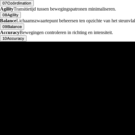
07
Coördination
Agility
Transitietijd tussen bewegingspatronen minimaliseren.
08
Agility
Balance
Lichaamszwaartepunt beheersen ten opzichte van het steunvla
09
Balance
Accuracy
Bewegingen controleren in richting en intensiteit.
10
Accuracy