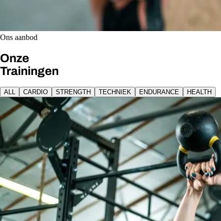
Ons aanbod
Onze
Trainingen
ALL
CARDIO
STRENGTH
TECHNIEK
ENDURANCE
HEALTH