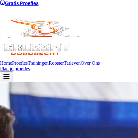
Gratis Proefles
Home
Proefles
Trainingen
Rooster
Tarieven
Over Ons
Plan je proefles