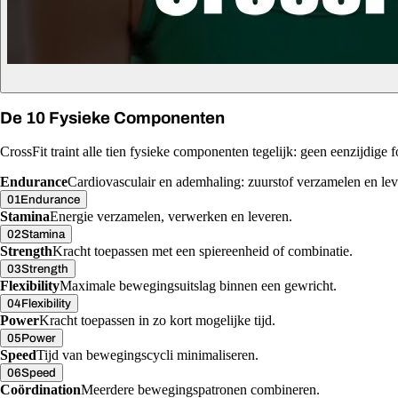
De 10 Fysieke Componenten
CrossFit traint alle tien fysieke componenten tegelijk: geen eenzijdige fo
Endurance
Cardiovasculair en ademhaling: zuurstof verzamelen en lev
01
Endurance
Stamina
Energie verzamelen, verwerken en leveren.
02
Stamina
Strength
Kracht toepassen met een spiereenheid of combinatie.
03
Strength
Flexibility
Maximale bewegingsuitslag binnen een gewricht.
04
Flexibility
Power
Kracht toepassen in zo kort mogelijke tijd.
05
Power
Speed
Tijd van bewegingscycli minimaliseren.
06
Speed
Coördination
Meerdere bewegingspatronen combineren.