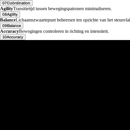
07
Coördination
Agility
Transitietijd tussen bewegingspatronen minimaliseren.
08
Agility
Balance
Lichaamszwaartepunt beheersen ten opzichte van het steunvla
09
Balance
Accuracy
Bewegingen controleren in richting en intensiteit.
10
Accuracy