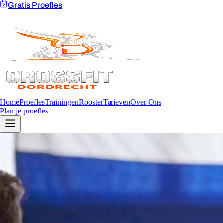
Gratis Proefles
Home
Proefles
Trainingen
Rooster
Tarieven
Over Ons
Plan je proefles