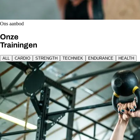
Ons aanbod
Onze
Trainingen
ALL
CARDIO
STRENGTH
TECHNIEK
ENDURANCE
HEALTH