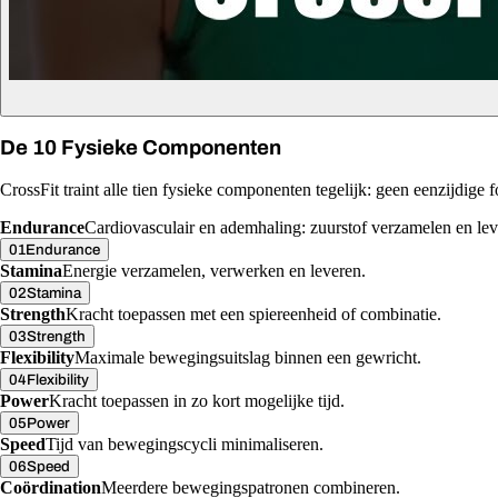
De 10 Fysieke Componenten
CrossFit traint alle tien fysieke componenten tegelijk: geen eenzijdige fo
Endurance
Cardiovasculair en ademhaling: zuurstof verzamelen en lev
01
Endurance
Stamina
Energie verzamelen, verwerken en leveren.
02
Stamina
Strength
Kracht toepassen met een spiereenheid of combinatie.
03
Strength
Flexibility
Maximale bewegingsuitslag binnen een gewricht.
04
Flexibility
Power
Kracht toepassen in zo kort mogelijke tijd.
05
Power
Speed
Tijd van bewegingscycli minimaliseren.
06
Speed
Coördination
Meerdere bewegingspatronen combineren.