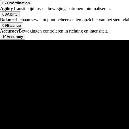
07
Coördination
Agility
Transitietijd tussen bewegingspatronen minimaliseren.
08
Agility
Balance
Lichaamszwaartepunt beheersen ten opzichte van het steunvla
09
Balance
Accuracy
Bewegingen controleren in richting en intensiteit.
10
Accuracy