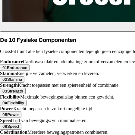
De 10 Fysieke Componenten
CrossFit traint alle tien fysieke componenten tegelijk: geen eenzijdige fo
Endurance
Cardiovasculair en ademhaling: zuurstof verzamelen en lev
01
Endurance
Stamina
Energie verzamelen, verwerken en leveren.
02
Stamina
Strength
Kracht toepassen met een spiereenheid of combinatie.
03
Strength
Flexibility
Maximale bewegingsuitslag binnen een gewricht.
04
Flexibility
Power
Kracht toepassen in zo kort mogelijke tijd.
05
Power
Speed
Tijd van bewegingscycli minimaliseren.
06
Speed
Coördination
Meerdere bewegingspatronen combineren.