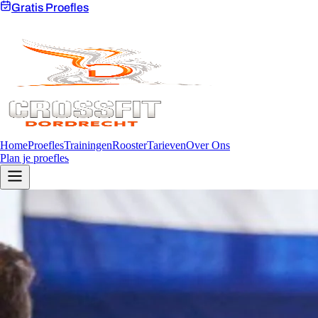
Gratis Proefles
Home
Proefles
Trainingen
Rooster
Tarieven
Over Ons
Plan je proefles