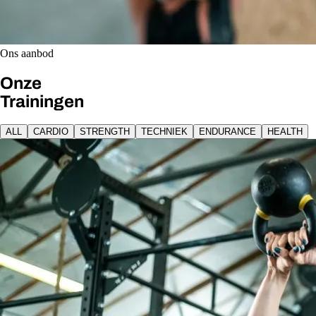
Ons aanbod
Onze
Trainingen
ALL
CARDIO
STRENGTH
TECHNIEK
ENDURANCE
HEALTH