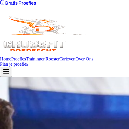
Gratis Proefles
Home
Proefles
Trainingen
Rooster
Tarieven
Over Ons
Plan je proefles