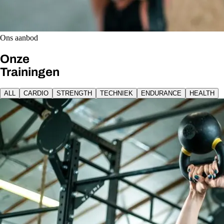
Ons aanbod
Onze
Trainingen
ALL
CARDIO
STRENGTH
TECHNIEK
ENDURANCE
HEALTH