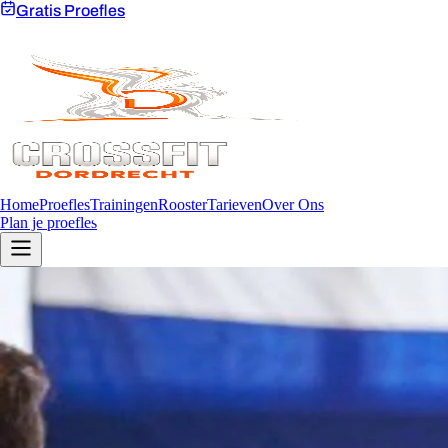
Gratis Proefles
Home
Proefles
Trainingen
Rooster
Tarieven
Over Ons
Plan je proefles