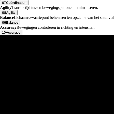
07
Coördination
Agility
Transitietijd tussen bewegingspatronen minimaliseren.
08
Agility
Balance
Lichaamszwaartepunt beheersen ten opzichte van het steunvla
09
Balance
Accuracy
Bewegingen controleren in richting en intensiteit.
10
Accuracy