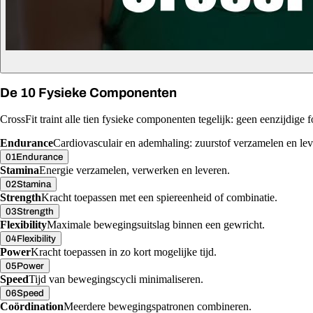
De 10 Fysieke Componenten
CrossFit traint alle tien fysieke componenten tegelijk: geen eenzijdige fo
Endurance
Cardiovasculair en ademhaling: zuurstof verzamelen en lev
01
Endurance
Stamina
Energie verzamelen, verwerken en leveren.
02
Stamina
Strength
Kracht toepassen met een spiereenheid of combinatie.
03
Strength
Flexibility
Maximale bewegingsuitslag binnen een gewricht.
04
Flexibility
Power
Kracht toepassen in zo kort mogelijke tijd.
05
Power
Speed
Tijd van bewegingscycli minimaliseren.
06
Speed
Coördination
Meerdere bewegingspatronen combineren.