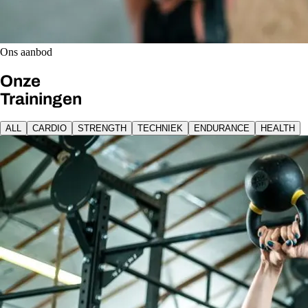
Ons aanbod
Onze
Trainingen
ALL
CARDIO
STRENGTH
TECHNIEK
ENDURANCE
HEALTH