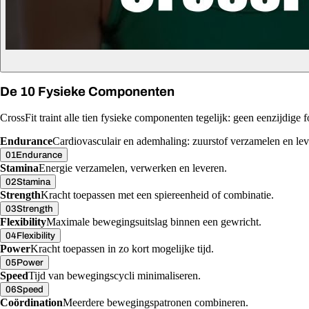
De 10 Fysieke Componenten
CrossFit traint alle tien fysieke componenten tegelijk: geen eenzijdige fo
Endurance
Cardiovasculair en ademhaling: zuurstof verzamelen en lev
01
Endurance
Stamina
Energie verzamelen, verwerken en leveren.
02
Stamina
Strength
Kracht toepassen met een spiereenheid of combinatie.
03
Strength
Flexibility
Maximale bewegingsuitslag binnen een gewricht.
04
Flexibility
Power
Kracht toepassen in zo kort mogelijke tijd.
05
Power
Speed
Tijd van bewegingscycli minimaliseren.
06
Speed
Coördination
Meerdere bewegingspatronen combineren.