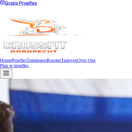
Gratis Proefles
Home
Proefles
Trainingen
Rooster
Tarieven
Over Ons
Plan je proefles