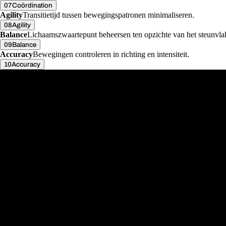
07
Coördination
Agility
Transitietijd tussen bewegingspatronen minimaliseren.
08
Agility
Balance
Lichaamszwaartepunt beheersen ten opzichte van het steunvla
09
Balance
Accuracy
Bewegingen controleren in richting en intensiteit.
10
Accuracy